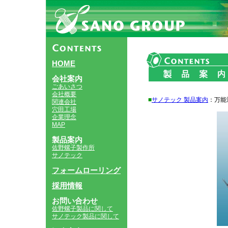
HOME
会社案内
ごあいさつ
会社概要
■
サノテック 製品案内
：万能
関連会社
穴田工場
企業理念
MAP
製品案内
佐野螺子製作所
サノテック
フォームローリング
採用情報
お問い合わせ
佐野螺子製品に関して
サノテック製品に関して