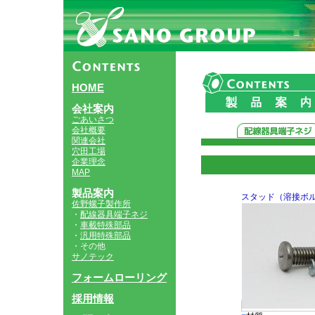
HOME
会社案内
ごあいさつ
会社概要
関連会社
穴田工場
企業理念
MAP
製品案内
スタッド（溶接ボ
佐野螺子製作所
・
配線器具端子ネジ
・
車載特殊部品
・
汎用特殊部品
・その他
サノテック
フォームローリング
採用情報