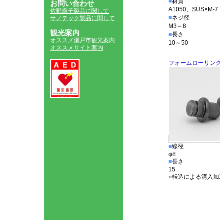
■
材質
お問い合わせ
A1050、SUS×M-7
佐野螺子製品に関して
■
ネジ径
サノテック製品に関して
M3～8
観光案内
■
長さ
オススメ瀬戸市観光案内
10～50
オススメサイト案内
フォームローリン
■
線径
φ8
■
長さ
15
○転造による溝入加